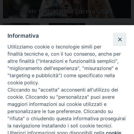
Feste Patronali di Lucera- 2025
Informativa
Tutte le gallery
Peregrinatio
Apertura Anno
Utilizziamo cookie o tecnologie simili per
Mariae in Diocesi
Giubilare 2025
finalità tecniche e, con il tuo consenso, anche per
altre finalità ("interazioni e funzionalità semplici",
"miglioramento dell'esperienza", "misurazione" e
"targeting e pubblicità") come specificato nella
cookie policy.
CONTATTI:
Cliccando su "accetta" acconsenti all'utilizzo dei
LUCERA
: Piazza Duomo, 13 - 71036 Lucera (FG) − tel.
0881/520882 - e-mail: info@diocesiluceratroia.it
Segreteria del
cookie. Cliccando su "personalizza" puoi avere
Vescovo
: tel/fax 0881/522244 - e-mail:
maggiori informazioni sui cookie utilizzati e
vescovo@diocesiluceratroia.it
TROIA
: Piazza Episcopio - 71029 Troia (FG) − tel. 0881/977051
personalizzare le tue preferenze. Cliccando su
"rifiuta" o chiudendo questa informativa proseguirai
la navigazione installando i soli cookie tecnici.
Ulteriori informazioni sono disponibili nella
cookie