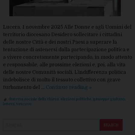
Lucera, 1 novembre 2025 Alle Donne e agli Uomini del
territorio diocesano Desidero sollecitare i cittadini
delle nostre Città e dei nostri Paesi a superare la
tentazione di astenersi dalla partecipazione politica e
a vivere concretamente partecipando, in modo attento
e responsabile, alle prossime elezioni e, poi, alla vita
delle nostre Comunità sociali. L’indifferenza politica
indebolisce di molto il tessuto collettivo con grave
“Superare
turbamento del …
Continue reading
»
la
dottrina sociale della chiesa
,
elezioni politiche
,
giuseppe giuliano
,
tentazione
lettera
,
vescovo
di
P
astenersi
o
dalla
SEARCH
s
partecipazione