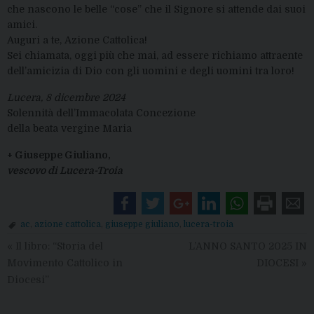
che nascono le belle “cose” che il Signore si attende dai suoi
amici.
Auguri a te, Azione Cattolica!
Sei chiamata, oggi più che mai, ad essere richiamo attraente
dell’amicizia di Dio con gli uomini e degli uomini tra loro!
Lucera, 8 dicembre 2024
Solennità dell’Immacolata Concezione
della beata vergine Maria
+ Giuseppe Giuliano,
vescovo di Lucera-Troia
ac
,
azione cattolica
,
giuseppe giuliano
,
lucera-troia
«
Il libro: “Storia del
L’ANNO SANTO 2025 IN
Movimento Cattolico in
DIOCESI
»
Diocesi”