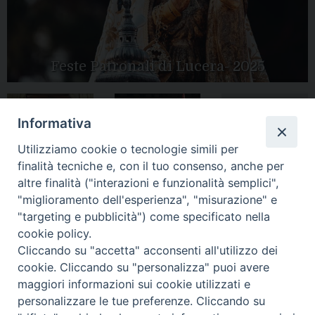
Feste Patronali di Lucera- 2025
Informativa
Tutte le gallery
Peregrinatio
Apertura Anno
Utilizziamo cookie o tecnologie simili per
Mariae in Diocesi
Giubilare 2025
finalità tecniche e, con il tuo consenso, anche per
altre finalità ("interazioni e funzionalità semplici",
"miglioramento dell'esperienza", "misurazione" e
"targeting e pubblicità") come specificato nella
cookie policy.
CONTATTI:
Cliccando su "accetta" acconsenti all'utilizzo dei
LUCERA
: Piazza Duomo, 13 - 71036 Lucera (FG) − tel.
0881/520882 - e-mail: info@diocesiluceratroia.it
Segreteria del
cookie. Cliccando su "personalizza" puoi avere
Vescovo
: tel/fax 0881/522244 - e-mail:
maggiori informazioni sui cookie utilizzati e
vescovo@diocesiluceratroia.it
TROIA
: Piazza Episcopio - 71029 Troia (FG) − tel. 0881/977051
personalizzare le tue preferenze. Cliccando su