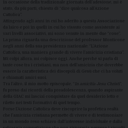
In occasione della tradizionale giornata dell’adesione, mi è
stato, da più parti, chiesto di “dire qualcosa all’Azione
Cattolica”.
Attingendo agli anni in cui ho aderito a questa Associazione
da laico e poi in quelli in cui ho vissuto come assistente ai
vari livelli associativi, mi sono venute in mente due “cose”.
La prima riguarda una descrizione del professor Monticone
negli anni della sua presidenza nazionale: “L’Azione
Cattolica, una maniera grande di vivere l’amicizia cristiana”.
Mi colpì allora, mi colpisce oggi. Anche perché si parla di
tante cose tra i cristiani, ma non dell’amicizia che dovrebbe
essere la caratteristica dei discepoli di Gesù che ci ha voluti
e chiamati amici suoi.
Tra l’altro, il mio motto episcopale, “
In amicitia Jesu Christi
”,
fu preso dai ricordi della preadolescenza, quando aspirante
della GIAC mi lasciai conquistare da quel desiderio letto e
riletto nei testi formativi di quel tempo.
Forse l’Azione Cattolica deve riscoprire la profetica realtà
che l’amicizia cristiana permette di vivere e di testimoniare
in un mondo reso schiavo dall’interesse individuale e dalla
selvaggia competizione che non risparmia neppure i risvolti