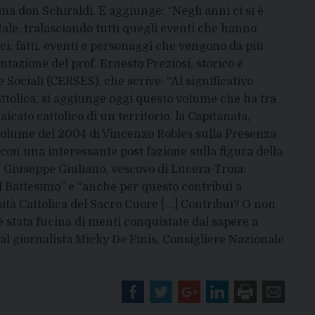
ma don Schiraldi. E aggiunge: “Negli anni ci si è
tale, tralasciando tutti quegli eventi che hanno
ici; fatti, eventi e personaggi che vengono da più
entazione del prof. Ernesto Preziosi, storico e
e Sociali (CERSES), che scrive: “Al significativo
 Cattolica, si aggiunge oggi questo volume che ha tra
 laicato cattolico di un territorio, la Capitanata,
il volume del 2004 di Vincenzo Robles sulla Presenza
e con una interessante post fazione sulla figura della
. Giuseppe Giuliano, vescovo di Lucera-Troia:
el Battesimo” e “anche per questo contribuì a
ità Cattolica del Sacro Cuore […] Contribuì? O non
 è stata fucina di menti conquistate dal sapere a
al giornalista Micky De Finis, Consigliere Nazionale