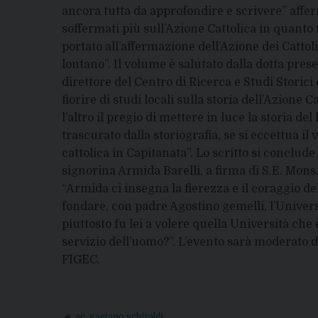
ancora tutta da approfondire e scrivere” affer
soffermati più sull’Azione Cattolica in quanto 
portato all’affermazione dell’Azione dei Cattol
lontano”. Il volume è salutato dalla dotta pres
direttore del Centro di Ricerca e Studi Storici 
fiorire di studi locali sulla storia dell’Azione
l’altro il pregio di mettere in luce la storia del
trascurato dalla storiografia, se si eccettua 
cattolica in Capitanata”. Lo scritto si conclud
signorina Armida Barelli, a firma di S.E. Mons
“Armida ci insegna la fierezza e il coraggio d
fondare, con padre Agostino gemelli, l’Univers
piuttosto fu lei a volere quella Università che
servizio dell’uomo?”. L’evento sarà moderato d
FIGEC.
ac
,
gaetano schiraldi