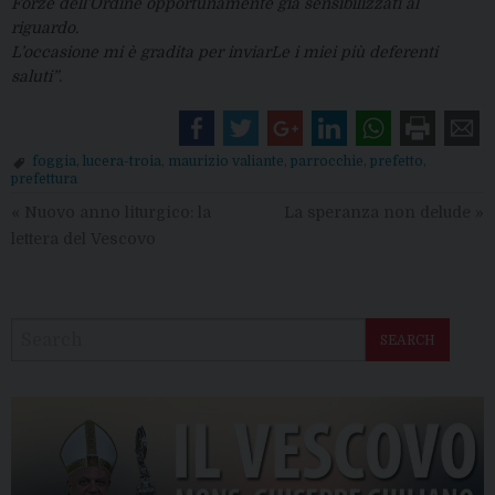
Forze dell’Ordine opportunamente già sensibilizzati al
riguardo.
L’occasione mi è gradita per inviarLe i miei più deferenti
saluti”
.
foggia
,
lucera-troia
,
maurizio valiante
,
parrocchie
,
prefetto
,
prefettura
«
Nuovo anno liturgico: la
La speranza non delude
»
lettera del Vescovo
SEARCH