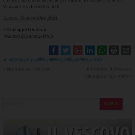
che non lascia deluse le attese umane di verità e di bene.
Vi saluto e vi benedico tutti.
Lucera, 18 novembre 2024.
+ Giuseppe Giuliano,
vescovo di Lucera-Troia
anno santo
,
giubileo
,
giuseppe giuliano
,
lucera-troia
«
Nomine del Vescovo
Il Prefetto al Vescovo:
attenzione alle truffe
»
SEARCH