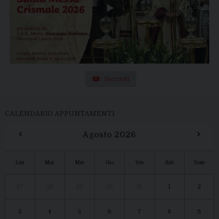
Iscriviti
CALENDARIO APPUNTAMENTI
‹
›
Agosto 2026
Lun
Mar
Mer
Gio
Ven
Sab
Dom
27
28
29
30
31
1
2
3
4
5
6
7
8
9