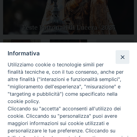
Feste Patronali di Lucera- 2025
Informativa
Tutte le gallery
Peregrinatio
Apertura Anno
Utilizziamo cookie o tecnologie simili per
Mariae in Diocesi
Giubilare 2025
finalità tecniche e, con il tuo consenso, anche per
altre finalità ("interazioni e funzionalità semplici",
"miglioramento dell'esperienza", "misurazione" e
"targeting e pubblicità") come specificato nella
cookie policy.
CONTATTI:
LUCERA
: Piazza Duomo, 13 - 71036 Lucera (FG) − tel.
Cliccando su "accetta" acconsenti all'utilizzo dei
0881/520882 - e-mail: info@diocesiluceratroia.it
Segreteria del
cookie. Cliccando su "personalizza" puoi avere
Vescovo
: tel/fax 0881/522244 - e-mail:
maggiori informazioni sui cookie utilizzati e
vescovo@diocesiluceratroia.it
TROIA
: Piazza Episcopio - 71029 Troia (FG) − tel. 0881/977051
personalizzare le tue preferenze. Cliccando su