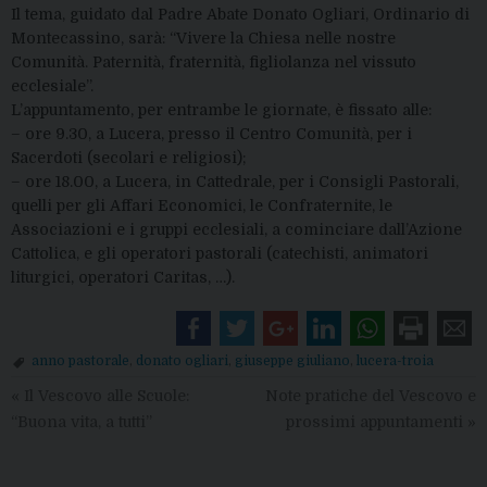
Il tema, guidato dal Padre Abate Donato Ogliari, Ordinario di
Montecassino, sarà: “Vivere la Chiesa nelle nostre
Comunità. Paternità, fraternità, figliolanza nel vissuto
ecclesiale”.
L’appuntamento, per entrambe le giornate, è fissato alle:
– ore 9.30, a Lucera, presso il Centro Comunità, per i
Sacerdoti (secolari e religiosi);
– ore 18.00, a Lucera, in Cattedrale, per i Consigli Pastorali,
quelli per gli Affari Economici, le Confraternite, le
Associazioni e i gruppi ecclesiali, a cominciare dall’Azione
Cattolica, e gli operatori pastorali (catechisti, animatori
liturgici, operatori Caritas, …).
anno pastorale
,
donato ogliari
,
giuseppe giuliano
,
lucera-troia
«
Il Vescovo alle Scuole:
Note pratiche del Vescovo e
“Buona vita, a tutti”
prossimi appuntamenti
»