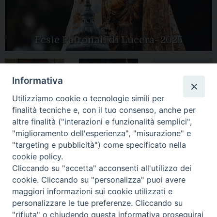
Feste Patronali di Lucera- 2025
Informativa
Tutte le gallery
Peregrinatio
Apertura Anno
Utilizziamo cookie o tecnologie simili per
Mariae in Diocesi
Giubilare 2025
finalità tecniche e, con il tuo consenso, anche per
altre finalità ("interazioni e funzionalità semplici",
"miglioramento dell'esperienza", "misurazione" e
"targeting e pubblicità") come specificato nella
cookie policy.
CONTATTI:
LUCERA
: Piazza Duomo, 13 - 71036 Lucera (FG) − tel.
Cliccando su "accetta" acconsenti all'utilizzo dei
0881/520882 - e-mail: info@diocesiluceratroia.it
Segreteria del
cookie. Cliccando su "personalizza" puoi avere
Vescovo
: tel/fax 0881/522244 - e-mail:
maggiori informazioni sui cookie utilizzati e
vescovo@diocesiluceratroia.it
TROIA
: Piazza Episcopio - 71029 Troia (FG) − tel. 0881/977051
personalizzare le tue preferenze. Cliccando su
"rifiuta" o chiudendo questa informativa proseguirai