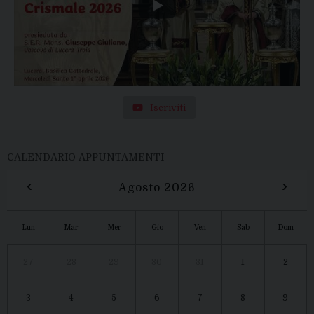
Iscriviti
CALENDARIO APPUNTAMENTI
‹
›
Agosto 2026
Lun
Mar
Mer
Gio
Ven
Sab
Dom
27
28
29
30
31
1
2
3
4
5
6
7
8
9