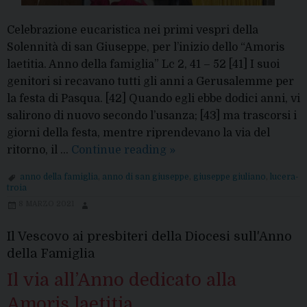
Celebrazione eucaristica nei primi vespri della
Solennità di san Giuseppe, per l’inizio dello “Amoris
laetitia. Anno della famiglia” Lc 2, 41 – 52 [41] I suoi
genitori si recavano tutti gli anni a Gerusalemme per
la festa di Pasqua. [42] Quando egli ebbe dodici anni, vi
salirono di nuovo secondo l’usanza; [43] ma trascorsi i
giorni della festa, mentre riprendevano la via del
Al
ritorno, il …
Continue reading
»
via
anno della famiglia
,
anno di san giuseppe
,
giuseppe giuliano
,
lucera-
l’Anno
troia
della
8 MARZO 2021
famiglia:
dall’omelia
Il Vescovo ai presbiteri della Diocesi sull'Anno
del
della Famiglia
Vescovo
Il via all’Anno dedicato alla
Amoris laetitia