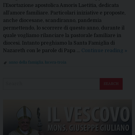
l’Esortazione apostolica Amoris Laetitia, dedicata
all’amore familiare. Particolari iniziative e proposte,
anche diocesane, scandiranno, pandemia
permettendo, lo scorrere di questo anno, durante il
quale vogliamo rilanciare la pastorale familiare in
diocesi. Intanto preghiamo la Santa Famiglia di
Ann
Nazareth con le parole di Papa …
Continue reading
»
dell
anno della famiglia
,
lucera-troia
Fami
P
al
o
via
SEARCH
s
il
t
19
N
mar
202
a
v
i
g