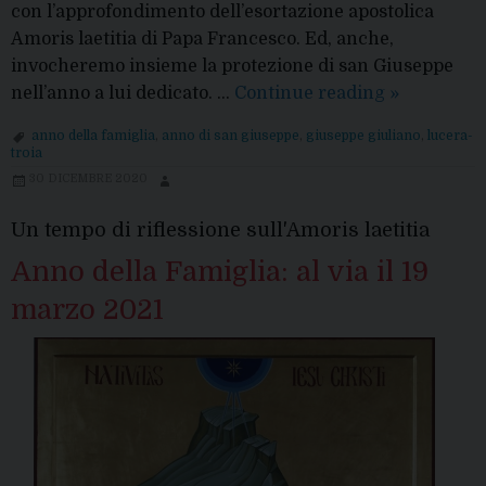
con l’approfondimento dell’esortazione apostolica
Amoris laetitia di Papa Francesco. Ed, anche,
invocheremo insieme la protezione di san Giuseppe
Il
nell’anno a lui dedicato. …
Continue reading
»
via
anno della famiglia
,
anno di san giuseppe
,
giuseppe giuliano
,
lucera-
all’Anno
troia
dedicato
30 DICEMBRE 2020
alla
Amoris
Un tempo di riflessione sull'Amoris laetitia
laetitia
Anno della Famiglia: al via il 19
marzo 2021