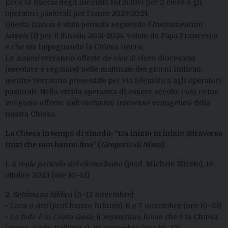
Ecco la
traccia
degli incontri formativi per il clero e gli
operatori pastorali per l’anno 2023/2024.
Questa
traccia
è stata pensata seguendo l’
Instrumentum
laboris
(I) per il Sinodo 2021-2024, voluto da Papa Francesco
e che sta impegnando la Chiesa intera.
Le
lezioni
verranno offerte
de visu
al clero diocesano
(secolare e regolare) nelle mattinate dei giorni indicati,
mentre verranno presentate per via telematica agli operatori
pastorali. Nella vivida speranza di essere accolte così come
vengono offerte: nell’esclusivo interesse evangelico della
nostra Chiesa.
La Chiesa in tempo di sinodo: “Da inizio in inizio attraverso
inizi che non hanno fine” (
Gregorio di Nissa
)
1.
Il reale pericolo del clericalismo
(prof. Michele Illiceto), 13
ottobre 2023 (ore 10–12)
2.
Settimana biblica
(5–12 novembre)
•
Luca e Atti
(prof.Renzo Infante), 6 e 7 novembre (ore 10–12)
•
La fede è in Cristo Gesù
: il
mysterium lunae
che è la Chiesa
(mons. Carlo Dell’Osso), 10 novembre (ore 10–12)