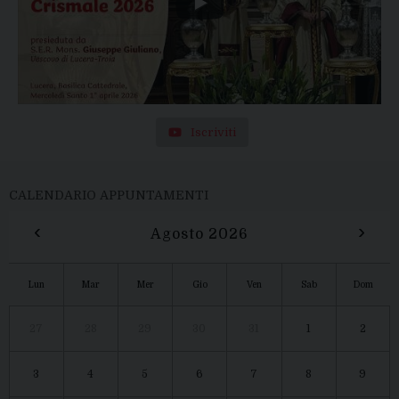
Iscriviti
CALENDARIO APPUNTAMENTI
‹
›
Agosto 2026
Lun
Mar
Mer
Gio
Ven
Sab
Dom
27
28
29
30
31
1
2
3
4
5
6
7
8
9