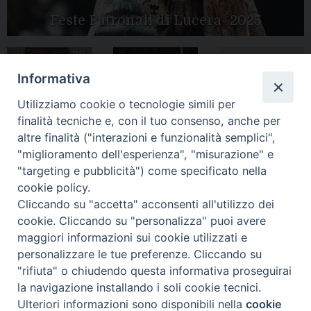
Feste Patronali di Lucera- 2025
Informativa
Tutte le gallery
Peregrinatio
Apertura Anno
Utilizziamo cookie o tecnologie simili per
Mariae in Diocesi
Giubilare 2025
finalità tecniche e, con il tuo consenso, anche per
altre finalità ("interazioni e funzionalità semplici",
"miglioramento dell'esperienza", "misurazione" e
"targeting e pubblicità") come specificato nella
cookie policy.
CONTATTI:
LUCERA
: Piazza Duomo, 13 - 71036 Lucera (FG) − tel.
Cliccando su "accetta" acconsenti all'utilizzo dei
0881/520882 - e-mail: info@diocesiluceratroia.it
Segreteria del
cookie. Cliccando su "personalizza" puoi avere
Vescovo
: tel/fax 0881/522244 - e-mail:
maggiori informazioni sui cookie utilizzati e
vescovo@diocesiluceratroia.it
TROIA
: Piazza Episcopio - 71029 Troia (FG) − tel. 0881/977051
personalizzare le tue preferenze. Cliccando su
"rifiuta" o chiudendo questa informativa proseguirai
la navigazione installando i soli cookie tecnici.
Ulteriori informazioni sono disponibili nella
cookie
Preferenze Cookie