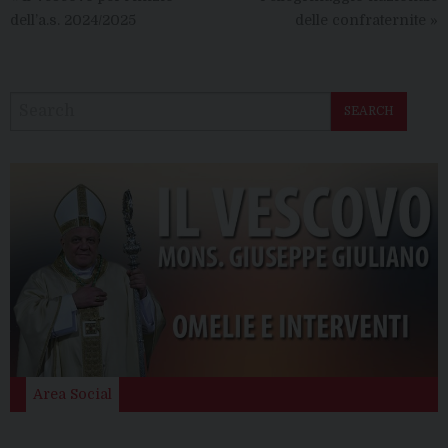
dell’a.s. 2024/2025
delle confraternite
»
SEARCH
Area Social