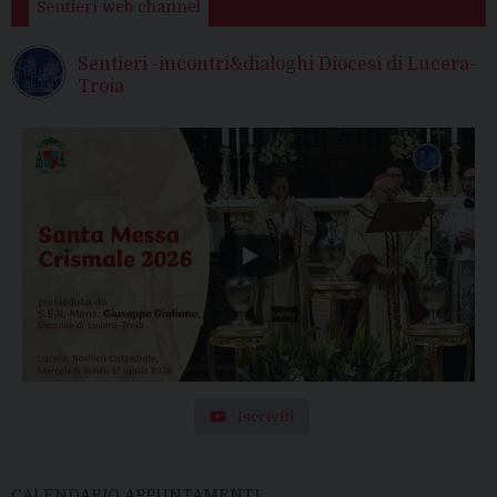
Sentieri web channel
Sentieri -incontri&dialoghi Diocesi di Lucera-
Troia
Iscriviti
CALENDARIO APPUNTAMENTI