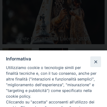
Feste Patronali di Lucera- 2025
Informativa
Tutte le gallery
Peregrinatio
Apertura Anno
Utilizziamo cookie o tecnologie simili per
Mariae in Diocesi
Giubilare 2025
finalità tecniche e, con il tuo consenso, anche per
altre finalità ("interazioni e funzionalità semplici",
"miglioramento dell'esperienza", "misurazione" e
"targeting e pubblicità") come specificato nella
cookie policy.
CONTATTI:
LUCERA
: Piazza Duomo, 13 - 71036 Lucera (FG) − tel.
Cliccando su "accetta" acconsenti all'utilizzo dei
0881/520882 - e-mail: info@diocesiluceratroia.it
Segreteria del