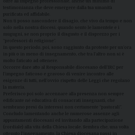
oltre all’impegno professionale, anche un minimo di
testimonianza che deve emergere dalla tua umanità
purificata ed affidabile.
Non ti posso nascondere il disagio, che vivo da tempo e non
solo nella nostra diocesi, quando sento le lamentele e i
mugugni, se non proprio il disgusto e il disprezzo per i
“professori di religione”.
In questo periodo, poi, sono raggiunto da proteste per un’ora
in più o in meno di insegnamento, che tra l’altro non si è
molto faticato ad ottenere.
Occorre dare atto al Responsabile diocesano dell’IRC per
l’impegno faticoso e gravoso di venire incontro alle
esigenze di tutti, nell’ovvio rispetto delle Leggi che regolano
la materia.
Preferisco poi solo accennare alla presenza non sempre
edificante né educativa di consacrati insegnanti, che
sembrano presi da interessi non certamente “pastorali”.
Concludo lamentando anche le numerose assenze agli
appuntamenti diocesani ed invitando alla partecipazione
(cordiale) alla vita della Chiesa locale. Sembra che, una volta
ottenuto l’insegnamento, la Chiesa diocesana passi in