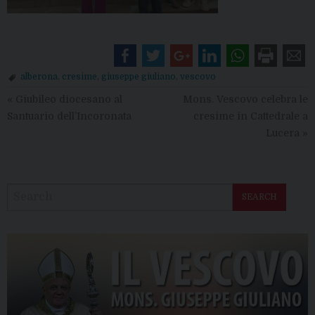
alberona
,
cresime
,
giuseppe giuliano
,
vescovo
«
Giubileo diocesano al
Mons. Vescovo celebra le
Santuario dell’Incoronata
cresime in Cattedrale a
Lucera
»
SEARCH