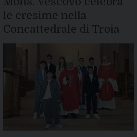
Mons. Vescovo celebra
le cresime nella
Concattedrale di Troia