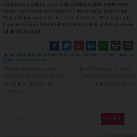
Domenica 8 giugno 2025, nella Solennità della Pentecoste,
Mons. Vescovo ha presieduto la S. Messa nella parrocchia
Maria Santissima Assunta – Concattedrale, a Troia, durante
la quale ha amministrato il Sacramento della confermazione
ad alcuni ragazzi.
cattedrale di troia
,
concattedrale
,
confermazione
,
cresime
,
giuseppe
giuliano
,
troia
,
vescovo
«
Mons. Vescovo celebra le
Mons. Vescovo celebra le
Cresime nella parrocchia di
Cresime nella parrocchia
San Matteo Apostolo al
della Mediatrice
»
Carmine
SEARCH