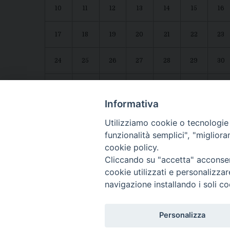
10
11
12
13
14
15
16
17
18
19
20
21
22
23
24
25
26
27
28
29
30
31
1
2
3
4
5
6
Agenda diocesana
Giubileo 2025
Informativa
Utilizziamo cookie o tecnologie s
funzionalità semplici", "miglior
cookie policy.
Cliccando su "accetta" acconsent
cookie utilizzati e personalizza
navigazione installando i soli co
CONTATTI:
LUCERA
: Piazza Duomo, 13 - 71036 Lucera (FG) − tel. 08
Personalizza
Segreteria del Vescovo
: tel/fax 0881/522244 - e-mail: v
TROIA
: Piazza Episcopio - 71029 Troia (FG) − tel. 0881/