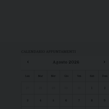
CALENDARIO APPUNTAMENTI
‹
›
Agosto 2026
Lun
Mar
Mer
Gio
Ven
Sab
Dom
27
28
29
30
31
1
2
3
4
5
6
7
8
9