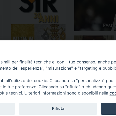
Feste
Apertura Anno Giubilare
imili per finalità tecniche e, con il tuo consenso, anche per 
2025
amento dell'esperienza", "misurazione" e "targeting e pubbli
i all'utilizzo dei cookie. Cliccando su "personalizza" puoi
re le tue preferenze. Cliccando su "rifiuta" o chiudendo que
okie tecnici. Ulteriori informazioni sono disponibili nella
coo
81/520882 - e-mail: info@diocesiluceratroia.it
Rifiuta
escovo@diocesiluceratroia.it
977051