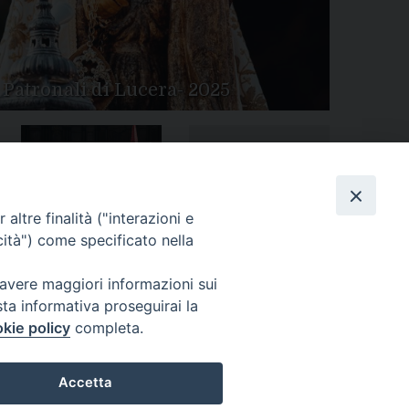
 Patronali di Lucera- 2025
Tutte le gallery
Peregrinatio Mariae in
altre finalità ("interazioni e
Diocesi
cità") come specificato nella
 avere maggiori informazioni sui
sta informativa proseguirai la
kie policy
completa.
Accetta