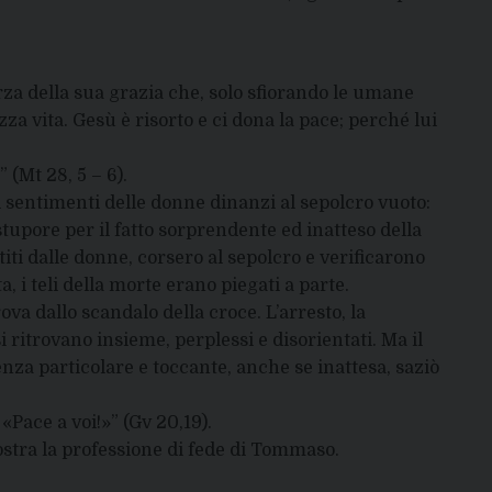
orza della sua grazia che, solo sfiorando le umane
zza vita. Gesù è risorto e ci dona la pace; perché lui
 (Mt 28, 5 – 6).
sentimenti delle donne dinanzi al sepolcro vuoto:
tupore per il fatto sorprendente ed inatteso della
iti dalle donne, corsero al sepolcro e verificarono
, i teli della morte erano piegati a parte.
ova dallo scandalo della croce. L’arresto, la
 ritrovano insieme, perplessi e disorientati. Ma il
enza particolare e toccante, anche se inattesa, saziò
«Pace a voi!»” (Gv 20,19).
ostra la professione di fede di Tommaso.