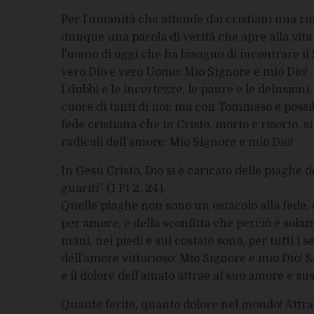
Per l’umanità che attende dai cristiani una ri
dunque una parola di verità che apre alla vita 
l’uomo di oggi che ha bisogno di incontrare i
vero Dio e vero Uomo: Mio Signore e mio Dio!
I dubbi e le incertezze, le paure e le delusion
cuore di tanti di noi; ma con Tommaso è possibi
fede cristiana che in Cristo, morto e risorto, si
radicali dell’amore: Mio Signore e mio Dio!
In Gesù Cristo, Dio si è caricato delle piaghe d
guariti” (1 Pt 2, 24).
Quelle piaghe non sono un ostacolo alla fede,
per amore, e della sconfitta che perciò è sol
mani, nei piedi e sul costato sono, per tutti i s
dell’amore vittorioso: Mio Signore e mio Dio! S
e il dolore dell’amato attrae al suo amore e sus
Quante ferite, quanto dolore nel mondo! Attrav