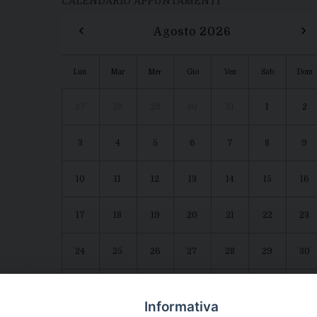
CALENDARIO APPUNTAMENTI
‹
›
Agosto 2026
Lun
Mar
Mer
Gio
Ven
Sab
Dom
27
28
29
30
31
1
2
3
4
5
6
7
8
9
10
11
12
13
14
15
16
17
18
19
20
21
22
23
24
25
26
27
28
29
30
31
1
2
3
4
5
6
Agenda diocesana
Giubileo 2025
Informativa