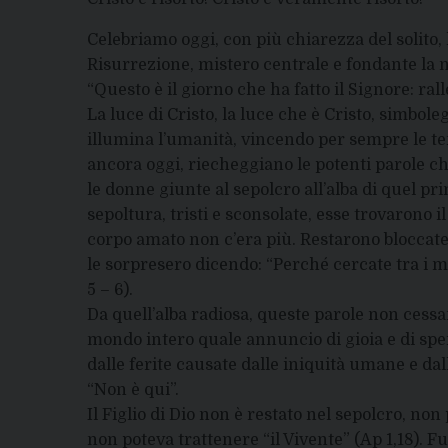
Celebriamo oggi, con più chiarezza del solito, 
Risurrezione, mistero centrale e fondante la n
“Questo è il giorno che ha fatto il Signore: ra
La luce di Cristo, la luce che è Cristo, simbol
illumina l’umanità, vincendo per sempre le ten
ancora oggi, riecheggiano le potenti parole ch
le donne giunte al sepolcro all’alba di quel pri
sepoltura, tristi e sconsolate, esse trovarono 
corpo amato non c’era più. Restarono bloccate,
le sorpresero dicendo: “Perché cercate tra i mo
5 – 6).
Da quell’alba radiosa, queste parole non cessa
mondo intero quale annuncio di gioia e di sper
dalle ferite causate dalle iniquità umane e dal
“Non è qui”.
Il Figlio di Dio non è restato nel sepolcro, no
non poteva trattenere “il Vivente” (Ap 1,18). 