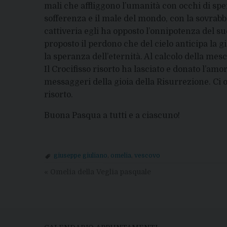
mali che affliggono l’umanità con occhi di sper
sofferenza e il male del mondo, con la sovrab
cattiveria egli ha opposto l’onnipotenza del su
proposto il perdono che del cielo anticipa la g
la speranza dell’eternità. Al calcolo della mes
Il Crocifisso risorto ha lasciato e donato l’am
messaggeri della gioia della Risurrezione. Ci 
risorto.
Buona Pasqua a tutti e a ciascuno!
giuseppe giuliano
,
omelia
,
vescovo
«
Omelia della Veglia pasquale