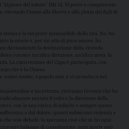
 il “Signore del sabato” (Mt 12, 8) portò a compimento
 elevando l’uomo alla libertà e alla gloria dei figli di
 stessa e la sorgente inesauribile della vita. No, lui
vinto la morte e, per un atto di puro amore, ha
iare decisamente la destinazione della vicenda
llora conosce un’altra direzione, un’altra meta: la
nità. La risurrezione del Capo è partecipata, con
orpo che è la Chiesa.
alle vostre tombe, o popolo mio, e vi riconduco nel
inquietudine e incertezza, riviviamo l’evento che ha
 radicalmente mutato il volto e la direzione della
tero, con la sua carica di infinite e sempre nuove
sofferenza e dal dolore, quanti subiscono violenza e
a che non delude, la speranza cioè che in lui ogni
ò ricevere balsamo di consolazione, ogni morte può