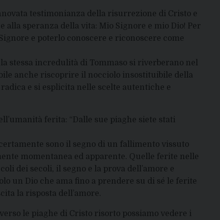
nnovata testimonianza della risurrezione di Cristo e
e alla speranza della vita: Mio Signore e mio Dio! Per
l Signore e poterlo conoscere e riconoscere come
i, la stessa incredulità di Tommaso si riverberano nel
le anche riscoprire il nocciolo insostituibile della
 radica e si esplicita nelle scelte autentiche e
ell’umanità ferita: “Dalle sue piaghe siete stati
 certamente sono il segno di un fallimento vissuto
amente momentanea ed apparente. Quelle ferite nelle
ecoli dei secoli, il segno e la prova dell’amore e
olo un Dio che ama fino a prendere su di sé le ferite
cita la risposta dell’amore.
erso le piaghe di Cristo risorto possiamo vedere i