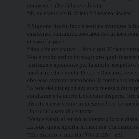
conoscere albe di luce e di vita.
“Sì, ne siamo certi: Cristo è davvero risorto”.
Il Signore risorto faccia sentire ovunque la f
esistenze, comunica loro libertà e in loro reali
stesso è la pace.
“Non abbiate paura! … Non è qui. E’ risuscitato”
Non è molto arduo immaginare quali fossero i 
tristezza e sgomento per la morte, sospetto e s
tomba aperta e vuota. Pietro e Giovanni, avvert
che esse avevano visto bene: la tomba era vuota
La fede dei discepoli era stata messa a dura pr
condanna e la morte li avevano dispersi. Ora si
Risorto stesso venne in mezzo a loro. L’esperi
l’incredula sete di certezze.
“Venne Gesù, si fermò in mezzo a loro e disse: 
La fede, quasi spenta, si riaccese. Facciamo n
“Mio Signore e mio Dio!”(Gv 20,27 – 28).