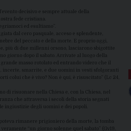
l’evento decisivo e sempre attuale della
ostra fede cristiana.
llegriamoci ed esultiamo”.
eggiata dal cero pasquale, acceso e splendente,
ebre del peccato e della morte. E proprio oggi,
e, più di due millenni orsono, lasciarono sbigottite
mo giorno dopo il sabato. Arrivate al luogo della
il grande masso rotolato ed entrando videro che il
 incerte, smarrite, e due uomini in vesti sfolgoranti
rti colui che è vivo? Non è qui, è risuscitato” (Lc 24,
no di risuonare nella Chiesa e, con la Chiesa, nel
anza che attraversa i secoli della storia segnati
le ingiustizie degli uomini e dei popoli.
n poteva rimanere prigioniero della morte, la tomba
Fu veramente “un giorno solenne quel sabato” (Gv19,