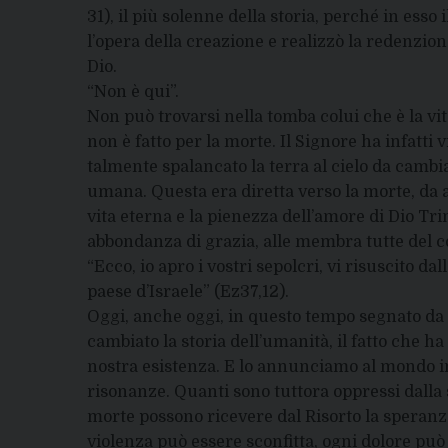
31), il più solenne della storia, perché in esso
l’opera della creazione e realizzò la redenzione,
Dio.
“Non è qui”.
Non può trovarsi nella tomba colui che è la vita
non è fatto per la morte. Il Signore ha infatti 
talmente spalancato la terra al cielo da camb
umana. Questa era diretta verso la morte, da a
vita eterna e la pienezza dell’amore di Dio Tri
abbondanza di grazia, alle membra tutte del c
“Ecco, io apro i vostri sepolcri, vi risuscito d
paese d’Israele” (Ez37,12).
Oggi, anche oggi, in questo tempo segnato da 
cambiato la storia dell’umanità, il fatto che ha
nostra esistenza. E lo annunciamo al mondo in
risonanze. Quanti sono tuttora oppressi dalla 
morte possono ricevere dal Risorto la speranz
violenza può essere sconfitta, ogni dolore pu