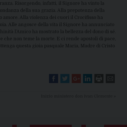
anza. Risorgendo, infatti, il Signore ha vinto la
bondanza della sua grazia. Alla prepotenza della
o amore. Alla violenza dei cuori il Crocifisso ha
ioia. Alle angosce della vita il Signore ha annunciato
chinità l’Amico ha mostrato la bellezza del dono di sé.
ore che non teme la morte. E ci rende apostoli di pace,
ottenga questa gioia pasquale Maria, Madre di Cristo
Inizio ministero don Ivan Clemente
»