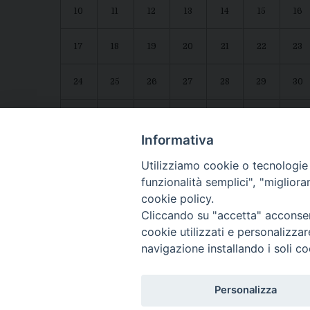
10
11
12
13
14
15
16
17
18
19
20
21
22
23
24
25
26
27
28
29
30
31
1
2
3
4
5
6
Agenda diocesana
Giubileo 2025
Informativa
Utilizziamo cookie o tecnologie s
funzionalità semplici", "miglior
cookie policy.
Cliccando su "accetta" acconsent
cookie utilizzati e personalizza
navigazione installando i soli co
CONTATTI:
LUCERA
: Piazza Duomo, 13 - 71036 Lucera (FG) − tel. 08
Personalizza
Segreteria del Vescovo
: tel/fax 0881/522244 - e-mail: v
TROIA
: Piazza Episcopio - 71029 Troia (FG) − tel. 0881/