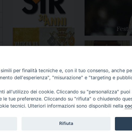
Feste
Apertura Anno Giubilare
imili per finalità tecniche e, con il tuo consenso, anche per 
2025
amento dell'esperienza", "misurazione" e "targeting e pubbli
i all'utilizzo dei cookie. Cliccando su "personalizza" puoi
re le tue preferenze. Cliccando su "rifiuta" o chiudendo que
okie tecnici. Ulteriori informazioni sono disponibili nella
coo
81/520882 - e-mail: info@diocesiluceratroia.it
Rifiuta
escovo@diocesiluceratroia.it
977051