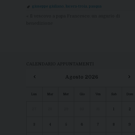
giuseppe giuliano
,
lucera-troia
,
pasqua
«
Il vescovo a papa Francesco: un augurio di
benedizione
CALENDARIO APPUNTAMENTI
‹
›
Agosto 2026
Lun
Mar
Mer
Gio
Ven
Sab
Dom
27
28
29
30
31
1
2
3
4
5
6
7
8
9