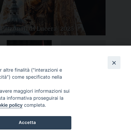
 Patronali di Lucera- 2025
Tutte le gallery
Peregrinatio Mariae in
altre finalità ("interazioni e
Diocesi
cità") come specificato nella
 avere maggiori informazioni sui
sta informativa proseguirai la
kie policy
completa.
Accetta