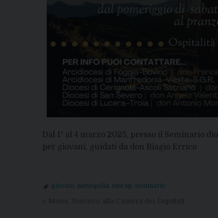
Dal 1° al 4 marzo 2025, presso il Seminario dio
per giovani, guidati da don Biagio Errico
giovani
,
metropolia
,
rise up
,
seminario
«
Mons. Vescovo alla Camera dei Deputati