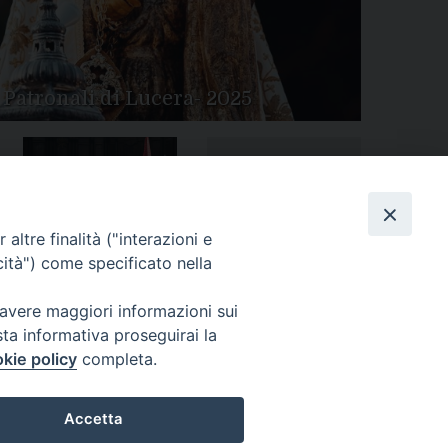
 Patronali di Lucera- 2025
Tutte le gallery
Peregrinatio Mariae in
altre finalità ("interazioni e
Diocesi
cità") come specificato nella
 avere maggiori informazioni sui
sta informativa proseguirai la
kie policy
completa.
Accetta