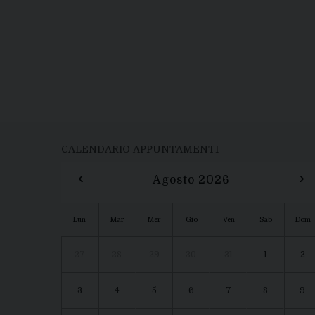
CALENDARIO APPUNTAMENTI
‹
›
Agosto 2026
Lun
Mar
Mer
Gio
Ven
Sab
Dom
27
28
29
30
31
1
2
3
4
5
6
7
8
9