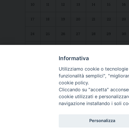
10
11
12
13
14
15
16
17
18
19
20
21
22
23
24
25
26
27
28
29
30
31
1
2
3
4
5
6
Agenda diocesana
Giubileo 2025
Informativa
Utilizziamo cookie o tecnologie s
funzionalità semplici", "miglior
cookie policy.
Cliccando su "accetta" acconsent
cookie utilizzati e personalizza
navigazione installando i soli co
CONTATTI:
LUCERA
: Piazza Duomo, 13 - 71036 Lucera (FG) − tel. 08
Personalizza
Segreteria del Vescovo
: tel/fax 0881/522244 - e-mail: v
TROIA
: Piazza Episcopio - 71029 Troia (FG) − tel. 0881/