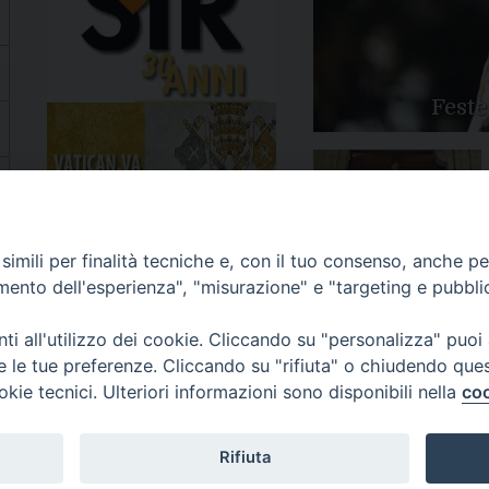
Feste
Apertura Anno Giubilare
imili per finalità tecniche e, con il tuo consenso, anche per 
2025
amento dell'esperienza", "misurazione" e "targeting e pubbli
i all'utilizzo dei cookie. Cliccando su "personalizza" puoi
re le tue preferenze. Cliccando su "rifiuta" o chiudendo que
okie tecnici. Ulteriori informazioni sono disponibili nella
coo
81/520882 - e-mail: info@diocesiluceratroia.it
Rifiuta
escovo@diocesiluceratroia.it
977051