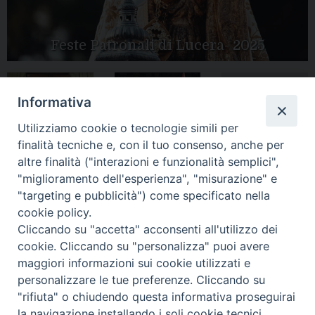
Feste Patronali di Lucera- 2025
Informativa
Tutte le gallery
Peregrinatio
Apertura Anno
Utilizziamo cookie o tecnologie simili per
Mariae in Diocesi
Giubilare 2025
finalità tecniche e, con il tuo consenso, anche per
altre finalità ("interazioni e funzionalità semplici",
"miglioramento dell'esperienza", "misurazione" e
"targeting e pubblicità") come specificato nella
cookie policy.
CONTATTI:
Cliccando su "accetta" acconsenti all'utilizzo dei
LUCERA
: Piazza Duomo, 13 - 71036 Lucera (FG) − tel.
0881/520882 - e-mail: info@diocesiluceratroia.it
Segreteria del
cookie. Cliccando su "personalizza" puoi avere
Vescovo
: tel/fax 0881/522244 - e-mail:
maggiori informazioni sui cookie utilizzati e
vescovo@diocesiluceratroia.it
TROIA
: Piazza Episcopio - 71029 Troia (FG) − tel. 0881/977051
personalizzare le tue preferenze. Cliccando su
"rifiuta" o chiudendo questa informativa proseguirai
la navigazione installando i soli cookie tecnici.