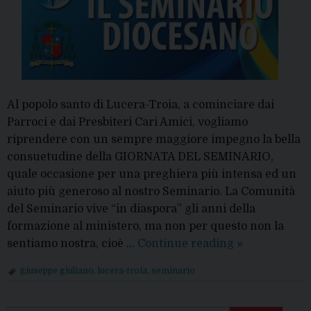
Al popolo santo di Lucera-Troia, a cominciare dai
Parroci e dai Presbiteri Cari Amici, vogliamo
riprendere con un sempre maggiore impegno la bella
consuetudine della GIORNATA DEL SEMINARIO,
quale occasione per una preghiera più intensa ed un
aiuto più generoso al nostro Seminario. La Comunità
del Seminario vive “in diaspora” gli anni della
formazione al ministero, ma non per questo non la
Il
sentiamo nostra, cioè …
Continue reading
»
23
giuseppe giuliano
,
lucera-troia
,
seminario
maggio,
P
la