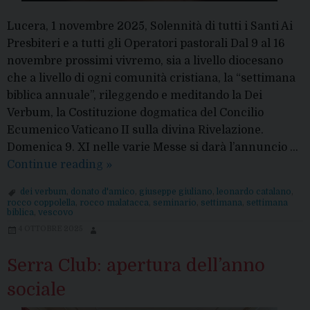
Lucera, 1 novembre 2025, Solennità di tutti i Santi Ai
Presbiteri e a tutti gli Operatori pastorali Dal 9 al 16
novembre prossimi vivremo, sia a livello diocesano
che a livello di ogni comunità cristiana, la “settimana
biblica annuale”, rileggendo e meditando la Dei
Verbum, la Costituzione dogmatica del Concilio
Ecumenico Vaticano II sulla divina Rivelazione.
Domenica 9. XI nelle varie Messe si darà l’annuncio …
Settimana
Continue reading
»
biblica
dei verbum
,
donato d'amico
,
giuseppe giuliano
,
leonardo catalano
,
2025:
rocco coppolella
,
rocco malatacca
,
seminario
,
settimana
,
settimana
biblica
,
vescovo
la
4 OTTOBRE 2025
Dei
Verbum
Serra Club: apertura dell’anno
sociale