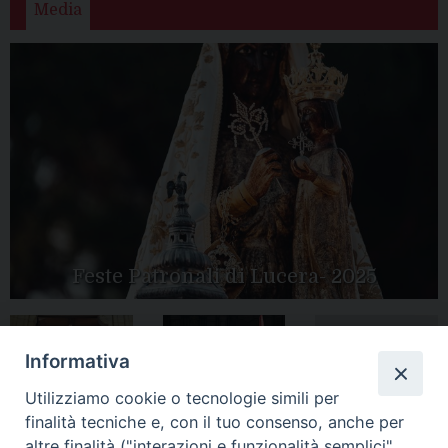
Media
Feste Patronali di Lucera- 2025
Informativa
Tutte le gallery
Peregrinatio
Apertura Anno
Utilizziamo cookie o tecnologie simili per
Mariae in Diocesi
Giubilare 2025
finalità tecniche e, con il tuo consenso, anche per
altre finalità ("interazioni e funzionalità semplici",