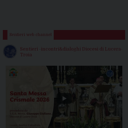
Sentieri web channel
Sentieri -incontri&dialoghi Diocesi di Lucera-
Troia