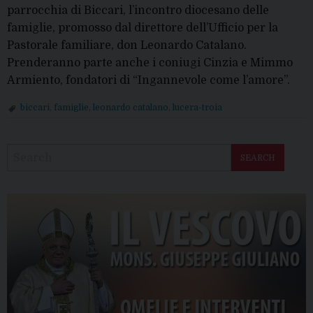
parrocchia di Biccari, l’incontro diocesano delle
famiglie, promosso dal direttore dell’Ufficio per la
Pastorale familiare, don Leonardo Catalano.
Prenderanno parte anche i coniugi Cinzia e Mimmo
Armiento, fondatori di “Ingannevole come l’amore”.
biccari
,
famiglie
,
leonardo catalano
,
lucera-troia
P
o
SEARCH
s
t
N
a
v
i
g
a
t