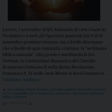
Lucera, 1 novembre 2025, Solennità di tutti i Santi Ai
Presbiteri e a tutti gli Operatori pastorali Dal 9 al 16
novembre prossimi vivremo, sia a livello diocesano
che a livello di ogni comunità cristiana, la “settimana
biblica annuale”, rileggendo e meditando la Dei
Verbum, la Costituzione dogmatica del Concilio
Ecumenico Vaticano II sulla divina Rivelazione.
Domenica 9. XI nelle varie Messe si darà l’annuncio …
Settimana
Continue reading
»
biblica
dei verbum
,
donato d'amico
,
giuseppe giuliano
,
leonardo catalano
,
2025:
rocco coppolella
,
rocco malatacca
,
seminario
,
settimana
,
settimana
biblica
,
vescovo
la
4 APRILE 2025
Dei
Verbum