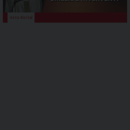
i
o
Area Social
n