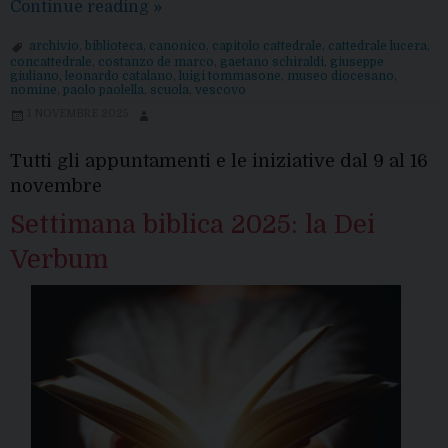
Nomine
Continue reading
»
del
archivio
,
biblioteca
,
canonico
,
capitolo cattedrale
,
cattedrale lucera
,
Vescovo
concattedrale
,
costanzo de marco
,
gaetano schiraldi
,
giuseppe
giuliano
,
leonardo catalano
,
luigi tommasone
,
museo diocesano
,
nomine
,
paolo paolella
,
scuola
,
vescovo
1 NOVEMBRE 2025
Tutti gli appuntamenti e le iniziative dal 9 al 16
novembre
Settimana biblica 2025: la Dei
Verbum