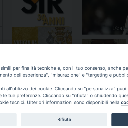
Feste
Apertura Anno Giubilare
imili per finalità tecniche e, con il tuo consenso, anche per 
2025
amento dell'esperienza", "misurazione" e "targeting e pubbli
i all'utilizzo dei cookie. Cliccando su "personalizza" puoi
re le tue preferenze. Cliccando su "rifiuta" o chiudendo que
okie tecnici. Ulteriori informazioni sono disponibili nella
coo
81/520882 - e-mail: info@diocesiluceratroia.it
Rifiuta
escovo@diocesiluceratroia.it
977051