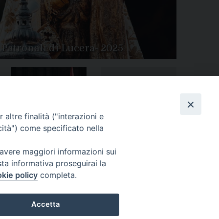
 Patronali di Lucera- 2025
Tutte le gallery
Peregrinatio Mariae in
altre finalità ("interazioni e
Diocesi
cità") come specificato nella
 avere maggiori informazioni sui
sta informativa proseguirai la
kie policy
completa.
Accetta