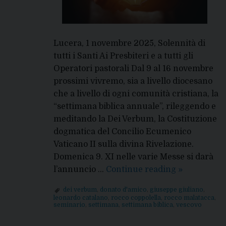
Lucera, 1 novembre 2025, Solennità di
tutti i Santi Ai Presbiteri e a tutti gli
Operatori pastorali Dal 9 al 16 novembre
prossimi vivremo, sia a livello diocesano
che a livello di ogni comunità cristiana, la
“settimana biblica annuale”, rileggendo e
meditando la Dei Verbum, la Costituzione
dogmatica del Concilio Ecumenico
Vaticano II sulla divina Rivelazione.
Domenica 9. XI nelle varie Messe si darà
Settimana
l’annuncio …
Continue reading
»
biblica
dei verbum
,
donato d'amico
,
giuseppe giuliano
,
2025:
leonardo catalano
,
rocco coppolella
,
rocco malatacca
,
seminario
,
settimana
,
settimana biblica
,
vescovo
la
Dei