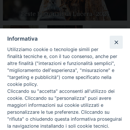
Feste Patronali di Lucera- 2025
Informativa
Tutte le gallery
Peregrinatio
Apertura Anno
Utilizziamo cookie o tecnologie simili per
Mariae in Diocesi
Giubilare 2025
finalità tecniche e, con il tuo consenso, anche per
altre finalità ("interazioni e funzionalità semplici",
"miglioramento dell'esperienza", "misurazione" e
"targeting e pubblicità") come specificato nella
cookie policy.
CONTATTI:
LUCERA
: Piazza Duomo, 13 - 71036 Lucera (FG) − tel.
Cliccando su "accetta" acconsenti all'utilizzo dei
0881/520882 - e-mail: info@diocesiluceratroia.it
Segreteria del
cookie. Cliccando su "personalizza" puoi avere
Vescovo
: tel/fax 0881/522244 - e-mail:
vescovo@diocesiluceratroia.it
maggiori informazioni sui cookie utilizzati e
TROIA
: Piazza Episcopio - 71029 Troia (FG) − tel. 0881/977051
personalizzare le tue preferenze. Cliccando su
"rifiuta" o chiudendo questa informativa proseguirai
la navigazione installando i soli cookie tecnici.