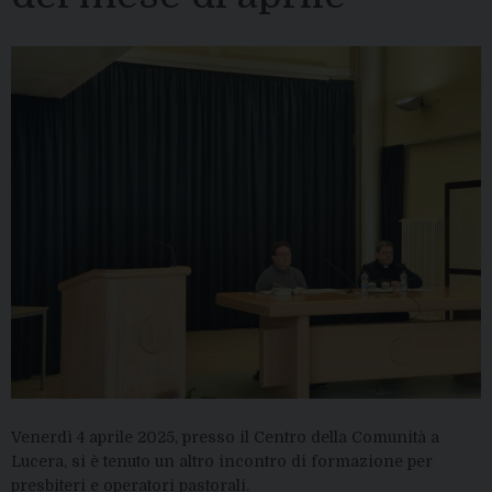
Venerdì 4 aprile 2025, presso il Centro della Comunità a
Lucera, si è tenuto un altro incontro di formazione per
presbiteri e operatori pastorali.