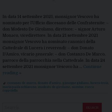
In data 14 settembre 2021, monsignor Vescovo ha
nominato per l’Ufficio diocesano delle Confraternite: –
don Modesto De Girolamo, direttore; – signor Arturo
Monaco, vicedirettore. In data 21 settembre 2021
monsignor Vescovo ha nominato canonici della
Cattedrale di Lucera i reverendi: – don Donato
D’Amico, vicario generale; – don Costanzo De Marco,
parroco della parrocchia nella Cattedrale. In data 24
settembre 2021 monsignor Vescovo ha …
Continue
Nomine
reading
»
del
costanzo de marco
,
donato d'amico
,
giuseppe giuliano
,
lucera-troia
,
Vescovo
maria paola schiavone
,
modesto de girolamo
,
nomine
,
rocco
coppolella
P
o
SEARCH
s