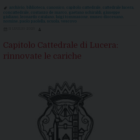
del
archivio
,
biblioteca
,
canonico
,
capitolo cattedrale
,
cattedrale lucera
,
Vescovo
concattedrale
,
costanzo de marco
,
gaetano schiraldi
,
giuseppe
giuliano
,
leonardo catalano
,
luigi tommasone
,
museo diocesano
,
nomine
,
paolo paolella
,
scuola
,
vescovo
11 LUGLIO 2025
Capitolo Cattedrale di Lucera:
rinnovate le cariche