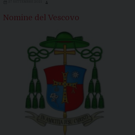
Lucera:
27 SETTEMBRE 2021
rinnovate
le
Nomine del Vescovo
cariche