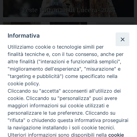
Feste Patronali di Lucera- 2025
Informativa
Tutte le gallery
Peregrinatio
Apertura Anno
Utilizziamo cookie o tecnologie simili per
Mariae in Diocesi
Giubilare 2025
finalità tecniche e, con il tuo consenso, anche per
altre finalità ("interazioni e funzionalità semplici",
"miglioramento dell'esperienza", "misurazione" e
"targeting e pubblicità") come specificato nella
cookie policy.
CONTATTI:
LUCERA
: Piazza Duomo, 13 - 71036 Lucera (FG) − tel.
Cliccando su "accetta" acconsenti all'utilizzo dei
0881/520882 - e-mail: info@diocesiluceratroia.it
Segreteria del
cookie. Cliccando su "personalizza" puoi avere
Vescovo
: tel/fax 0881/522244 - e-mail:
maggiori informazioni sui cookie utilizzati e
vescovo@diocesiluceratroia.it
TROIA
: Piazza Episcopio - 71029 Troia (FG) − tel. 0881/977051
personalizzare le tue preferenze. Cliccando su
"rifiuta" o chiudendo questa informativa proseguirai
la navigazione installando i soli cookie tecnici.
Ulteriori informazioni sono disponibili nella
cookie