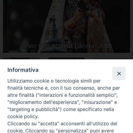
Feste Patronali di Lucera- 2025
Informativa
Tutte le gallery
Peregrinatio
Utilizziamo cookie o tecnologie simili per
Apertura Anno
Mariae in Diocesi
Giubilare 2025
finalità tecniche e, con il tuo consenso, anche per
altre finalità ("interazioni e funzionalità semplici",
"miglioramento dell'esperienza", "misurazione" e
"targeting e pubblicità") come specificato nella
cookie policy.
CONTATTI:
Cliccando su "accetta" acconsenti all'utilizzo dei
LUCERA
: Piazza Duomo, 13 - 71036 Lucera (FG) − tel.
0881/520882 - e-mail: info@diocesiluceratroia.it
Segreteria del
cookie. Cliccando su "personalizza" puoi avere