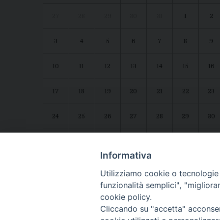
27
28
29
30
31
1
2
3
4
5
6
7
8
9
10
11
12
13
14
15
16
17
18
19
20
21
22
23
24
25
26
27
28
29
30
31
1
2
3
4
5
6
Agenda diocesana
Giubileo 2025
Informativa
Utilizziamo cookie o tecnologie s
funzionalità semplici", "miglior
cookie policy.
Cliccando su "accetta" acconsent