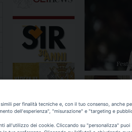
Feste
Apertura Anno Giubilare
imili per finalità tecniche e, con il tuo consenso, anche per 
2025
amento dell'esperienza", "misurazione" e "targeting e pubbli
i all'utilizzo dei cookie. Cliccando su "personalizza" puoi