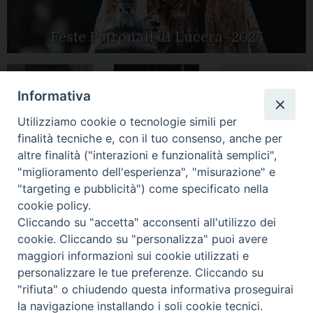
Feste Patronali di Lucera- 2025
Informativa
Tutte le gallery
Peregrinatio
Apertura Anno
Utilizziamo cookie o tecnologie simili per
Mariae in Diocesi
Giubilare 2025
finalità tecniche e, con il tuo consenso, anche per
altre finalità ("interazioni e funzionalità semplici",
"miglioramento dell'esperienza", "misurazione" e
"targeting e pubblicità") come specificato nella
cookie policy.
CONTATTI:
LUCERA
: Piazza Duomo, 13 - 71036 Lucera (FG) − tel.
Cliccando su "accetta" acconsenti all'utilizzo dei
0881/520882 - e-mail: info@diocesiluceratroia.it
Segreteria del
cookie. Cliccando su "personalizza" puoi avere
Vescovo
: tel/fax 0881/522244 - e-mail:
maggiori informazioni sui cookie utilizzati e
vescovo@diocesiluceratroia.it
TROIA
: Piazza Episcopio - 71029 Troia (FG) − tel. 0881/977051
personalizzare le tue preferenze. Cliccando su
"rifiuta" o chiudendo questa informativa proseguirai
la navigazione installando i soli cookie tecnici.