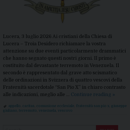
Lucera, 3 luglio 2026 Ai cristiani della Chiesa di
Lucera – Troia Desidero richiamare la vostra
attenzione su due eventi particolarmente drammatici
che hanno segnato questi nostri giorni. Il primo è
costituito dal devastante terremoto in Venezuela. Il
secondo è rappresentato dal grave atto scismatico
delle ordinazioni in Svizzera di quattro vescovi della
Fraternità sacerdotale “San Pio X” in chiaro contrasto
Comuni
alle indicazioni, meglio alle …
Continue reading
»
del
appello
,
caritas
,
comunione ecclesiale
,
fraternità san pio x
,
giuseppe
Vescov
giuliano
,
terremoto
,
venezuela
,
vescovo
P
o