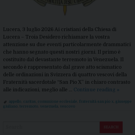
Lucera, 3 luglio 2026 Ai cristiani della Chiesa di
Lucera – Troia Desidero richiamare la vostra
attenzione su due eventi particolarmente drammatici
che hanno segnato questi nostri giorni. Il primo è
costituito dal devastante terremoto in Venezuela. Il
secondo è rappresentato dal grave atto scismatico
delle ordinazioni in Svizzera di quattro vescovi della
Fraternità sacerdotale “San Pio X” in chiaro contrasto
Comuni
alle indicazioni, meglio alle …
Continue reading
»
del
appello
,
caritas
,
comunione ecclesiale
,
fraternità san pio x
,
giuseppe
Vescov
giuliano
,
terremoto
,
venezuela
,
vescovo
P
o
SEARCH
s