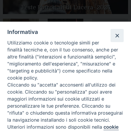
Feste Patronali di Lucera- 2025
Informativa
Tutte le gallery
Peregrinatio
Apertura Anno
Utilizziamo cookie o tecnologie simili per
Mariae in Diocesi
Giubilare 2025
finalità tecniche e, con il tuo consenso, anche per
altre finalità ("interazioni e funzionalità semplici",
"miglioramento dell'esperienza", "misurazione" e
"targeting e pubblicità") come specificato nella
cookie policy.
CONTATTI:
LUCERA
: Piazza Duomo, 13 - 71036 Lucera (FG) − tel.
Cliccando su "accetta" acconsenti all'utilizzo dei
0881/520882 - e-mail: info@diocesiluceratroia.it
Segreteria del
cookie. Cliccando su "personalizza" puoi avere
Vescovo
: tel/fax 0881/522244 - e-mail:
maggiori informazioni sui cookie utilizzati e
vescovo@diocesiluceratroia.it
TROIA
: Piazza Episcopio - 71029 Troia (FG) − tel. 0881/977051
personalizzare le tue preferenze. Cliccando su
"rifiuta" o chiudendo questa informativa proseguirai
la navigazione installando i soli cookie tecnici.
Ulteriori informazioni sono disponibili nella
cookie
Preferenze Cookie