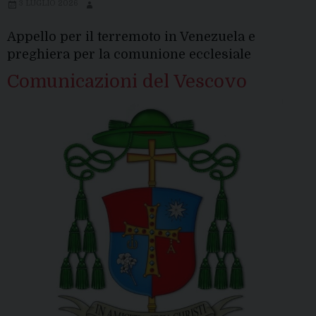
3 LUGLIO 2026
Venezuela:
indicazioni
Appello per il terremoto in Venezuela e
della
preghiera per la comunione ecclesiale
Caritas
Comunicazioni del Vescovo
Diocesana