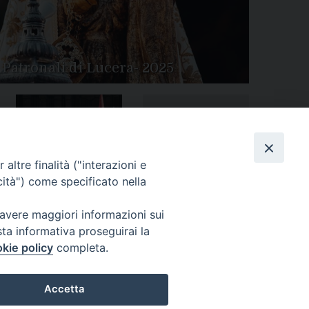
 Patronali di Lucera- 2025
Tutte le gallery
Peregrinatio Mariae in
altre finalità ("interazioni e
Diocesi
cità") come specificato nella
 avere maggiori informazioni sui
sta informativa proseguirai la
kie policy
completa.
Accetta