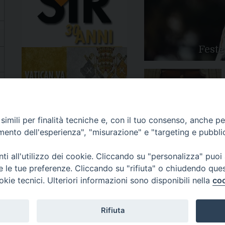
Feste
Apertura Anno Giubilare
imili per finalità tecniche e, con il tuo consenso, anche per 
2025
amento dell'esperienza", "misurazione" e "targeting e pubbli
i all'utilizzo dei cookie. Cliccando su "personalizza" puoi
re le tue preferenze. Cliccando su "rifiuta" o chiudendo que
okie tecnici. Ulteriori informazioni sono disponibili nella
coo
81/520882 - e-mail: info@diocesiluceratroia.it
Rifiuta
escovo@diocesiluceratroia.it
977051