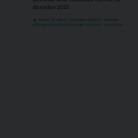
dicembre 2025
arturo di sabato
,
giuseppe giuliano
,
nomine
,
ufficiopastoralevocazionale
,
vescovo
,
vocazioni
P
o
s