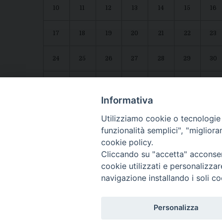
10
11
12
13
14
15
16
17
18
19
20
21
22
23
24
25
26
27
28
29
30
31
1
2
3
4
5
6
Agenda diocesana
Giubileo 2025
Informativa
Utilizziamo cookie o tecnologie s
funzionalità semplici", "miglior
cookie policy.
Cliccando su "accetta" acconsent
cookie utilizzati e personalizza
navigazione installando i soli co
CONTATTI:
LUCERA
: Piazza Duomo, 13 - 71036 Lucera (FG) − tel. 08
Personalizza
Segreteria del Vescovo
: tel/fax 0881/522244 - e-mail: v
TROIA
: Piazza Episcopio - 71029 Troia (FG) − tel. 0881/