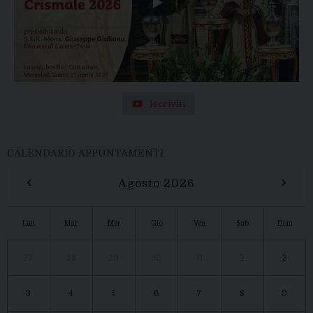
Iscriviti
CALENDARIO APPUNTAMENTI
‹
›
Agosto 2026
Lun
Mar
Mer
Gio
Ven
Sab
Dom
27
28
29
30
31
1
2
3
4
5
6
7
8
9