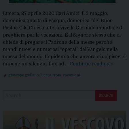
Lucera, 27 aprile 2020 Cari Amici, il 3 maggio,
domenica quarta di Pasqua, domenica “del Buon
Pastore”, la Chiesa intera vive la Giornata mondiale di
preghiera per le vocazioni. È il Signore stesso che ci
chiede di pregare il Padrone della messe perché
mandi nuovi e numerosi “operai” del Vangelo nella
massa del mondo. L’epidemia che ancora ci colpisce ci
Giornat
impone un silenzio, fino ad …
Continue reading
»
mondia
giuseppe giuliano
,
lucera-troia
,
vocazioni
di
P
preghie
o
per
SEARCH
s
le
t
Vocazio
N
a