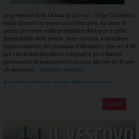
Ai presbiteri della Chiesa di Lucera – Troia Cari Amici,
inizia domani un nuovo anno liturgico, un anno di
grazia da vivere nella gratitudine del cuore e nella
disponibilità della mente. Sono, intanto, a ricordare
l’appuntamento del prossimo 9 dicembre: alle ore 9,30
per i sacerdoti (secolari e religiosi) e per i diaconi
permanenti in seminario a Lucera e alle ore 16,30 per
Formazione:
gli operatori …
Continue reading
»
i
carmine citarella
,
clero
,
giuseppe giuliano
,
lucera-troia
prossimi
P
incontri
o
SEARCH
s
t
N
a