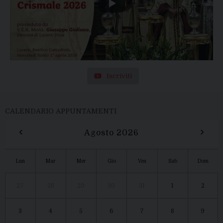
Iscriviti
CALENDARIO APPUNTAMENTI
‹
›
Agosto 2026
Lun
Mar
Mer
Gio
Ven
Sab
Dom
27
28
29
30
31
1
2
3
4
5
6
7
8
9