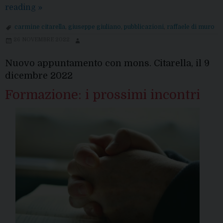
Le
reading
»
nuove
carmine citarella
,
giuseppe giuliano
,
pubblicazioni
,
raffaele di muro
pubblicazioni
26 NOVEMBRE 2022
Nuovo appuntamento con mons. Citarella, il 9
dicembre 2022
Formazione: i prossimi incontri