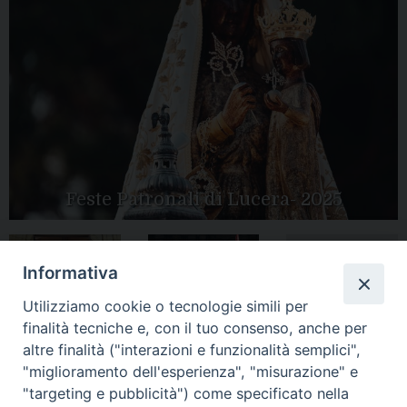
Feste Patronali di Lucera- 2025
Informativa
Tutte le gallery
Peregrinatio
Apertura Anno
Utilizziamo cookie o tecnologie simili per
Mariae in Diocesi
Giubilare 2025
finalità tecniche e, con il tuo consenso, anche per
altre finalità ("interazioni e funzionalità semplici",
"miglioramento dell'esperienza", "misurazione" e
"targeting e pubblicità") come specificato nella