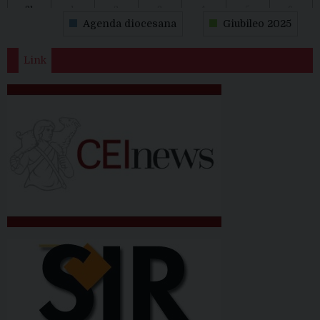
31
1
2
3
4
5
6
Agenda diocesana
Giubileo 2025
Link