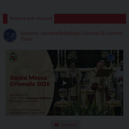
Sentieri web channel
Sentieri -incontri&dialoghi Diocesi di Lucera-
Troia
Iscriviti