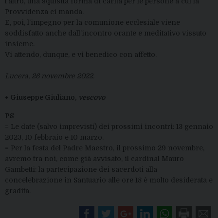
l’altro, una squisita forma di carità per le persone a cui la
Provvidenza ci manda.
E, poi, l’impegno per la comunione ecclesiale viene
soddisfatto anche dall’incontro orante e meditativo vissuto
insieme.
Vi attendo, dunque, e vi benedico con affetto.
Lucera, 26 novembre 2022.
+ Giuseppe Giuliano,
vescovo
PS
= Le date (salvo imprevisti) dei prossimi incontri: 13 gennaio
2023, 10 febbraio e 10 marzo.
= Per la festa del Padre Maestro, il prossimo 29 novembre,
avremo tra noi, come già avvisato, il cardinal Mauro
Gambetti: la partecipazione dei sacerdoti alla
concelebrazione in Santuario alle ore 18 è molto desiderata e
gradita.