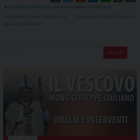
carmine citarella
,
clero
,
giuseppe giuliano
,
lucera-troia
«
Cavalieri Santo Sepolcro: le
Coraggio! Alzati, ti chiama
»
nuove investiture
SEARCH