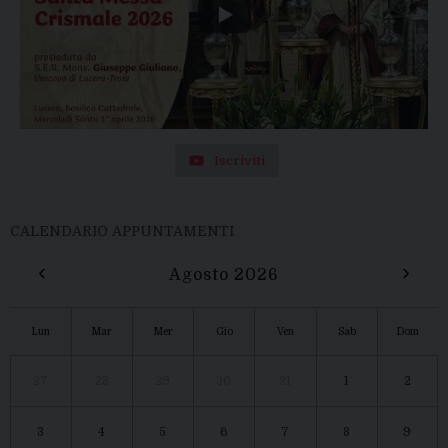
Iscriviti
CALENDARIO APPUNTAMENTI
‹
›
Agosto 2026
Lun
Mar
Mer
Gio
Ven
Sab
Dom
27
28
29
30
31
1
2
3
4
5
6
7
8
9