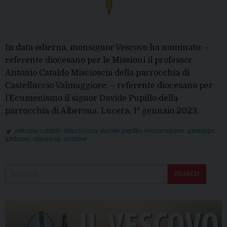
In data odierna, monsignor Vescovo ha nominato: –
referente diocesano per le Missioni il professor
Antonio Cataldo Miscioscia della parrocchia di
Castelluccio Valmaggiore; – referente diocesano per
l’Ecumenismo il signor Davide Pupillo della
parrocchia di Alberona. Lucera, 1° gennaio 2023.
antonio cataldo miscioscia
,
davide pupillo
,
ecumenismo
,
giuseppe
giuliano
,
missioni
,
nomine
P
o
SEARCH
s
t
N
a