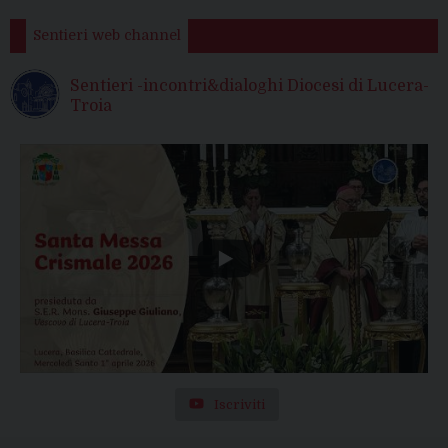
Sentieri web channel
Sentieri -incontri&dialoghi Diocesi di Lucera-
Troia
Iscriviti