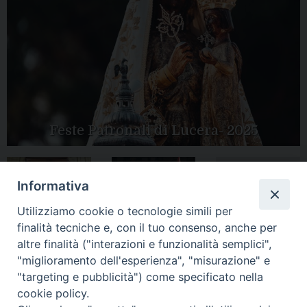
Feste Patronali di Lucera- 2025
Informativa
Tutte le gallery
Peregrinatio
Apertura Anno
Utilizziamo cookie o tecnologie simili per
Mariae in Diocesi
Giubilare 2025
finalità tecniche e, con il tuo consenso, anche per
altre finalità ("interazioni e funzionalità semplici",
"miglioramento dell'esperienza", "misurazione" e
"targeting e pubblicità") come specificato nella
cookie policy.
CONTATTI: