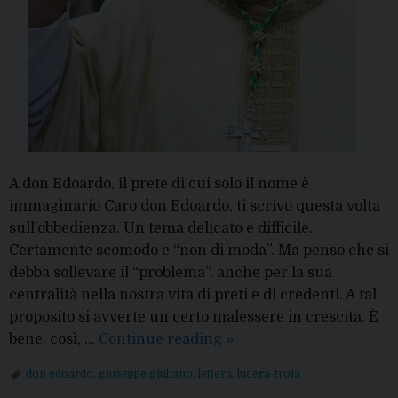
A don Edoardo, il prete di cui solo il nome è
immaginario Caro don Edoardo, ti scrivo questa volta
sull’obbedienza. Un tema delicato e difficile.
Certamente scomodo e “non di moda”. Ma penso che si
debba sollevare il “problema”, anche per la sua
centralità nella nostra vita di preti e di credenti. A tal
proposito si avverte un certo malessere in crescita. È
“A
bene, così, …
Continue reading
»
don
don edoardo
,
giuseppe giuliano
,
lettera
,
lucera-troia
Edoardo”: