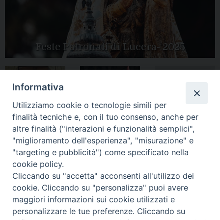
Feste Patronali di Lucera- 2025
Informativa
Tutte le gallery
Peregrinatio
Apertura Anno
Utilizziamo cookie o tecnologie simili per
Mariae in Diocesi
Giubilare 2025
finalità tecniche e, con il tuo consenso, anche per
altre finalità ("interazioni e funzionalità semplici",
"miglioramento dell'esperienza", "misurazione" e
"targeting e pubblicità") come specificato nella
cookie policy.
CONTATTI:
LUCERA
: Piazza Duomo, 13 - 71036 Lucera (FG) − tel.
Cliccando su "accetta" acconsenti all'utilizzo dei
0881/520882 - e-mail: info@diocesiluceratroia.it
Segreteria del
cookie. Cliccando su "personalizza" puoi avere
Vescovo
: tel/fax 0881/522244 - e-mail:
maggiori informazioni sui cookie utilizzati e
vescovo@diocesiluceratroia.it
TROIA
: Piazza Episcopio - 71029 Troia (FG) − tel. 0881/977051
personalizzare le tue preferenze. Cliccando su