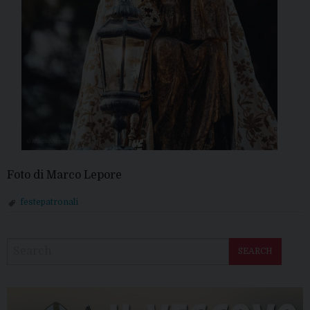
Foto di Marco Lepore
festepatronali
P
o
SEARCH
s
t
N