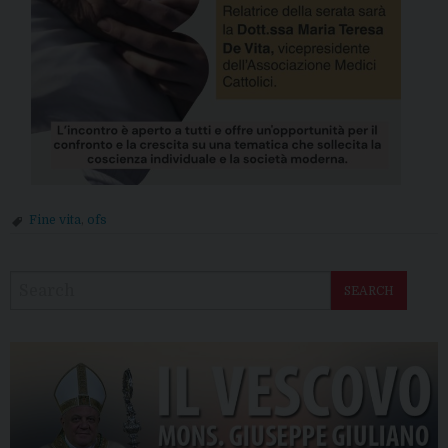
Fine vita
,
ofs
P
o
SEARCH
s
t
N
a
v
i