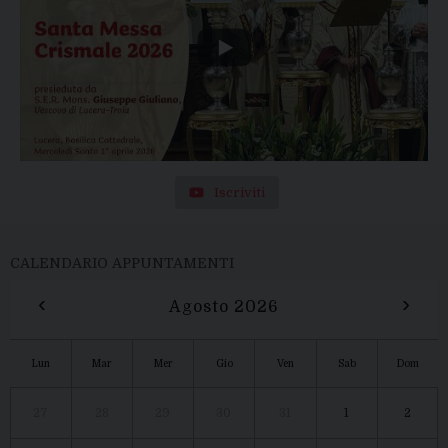
Iscriviti
CALENDARIO APPUNTAMENTI
‹
›
Agosto 2026
Lun
Mar
Mer
Gio
Ven
Sab
Dom
27
28
29
30
31
1
2