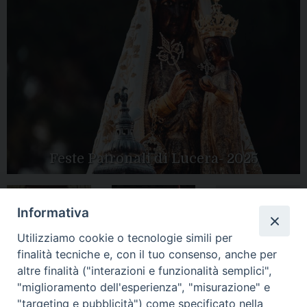
Feste Patronali di Lucera- 2025
Informativa
Tutte le gallery
Peregrinatio
Utilizziamo cookie o tecnologie simili per
Apertura Anno
Mariae in Diocesi
Giubilare 2025
finalità tecniche e, con il tuo consenso, anche per
altre finalità ("interazioni e funzionalità semplici",
"miglioramento dell'esperienza", "misurazione" e
"targeting e pubblicità") come specificato nella