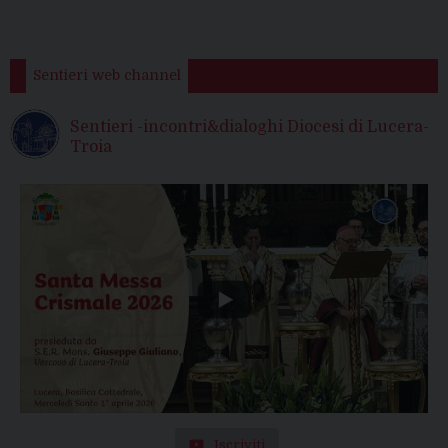
Sentieri web channel
Sentieri -incontri&dialoghi Diocesi di Lucera-
Troia
Iscriviti