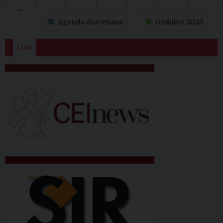
31
1
2
3
4
5
6
Agenda diocesana
Giubileo 2025
Link