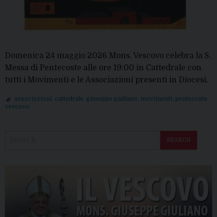
Domenica 24 maggio 2026 Mons. Vescovo celebra la S.
Messa di Pentecoste alle ore 19:00 in Cattedrale con
tutti i Movimenti e le Associazioni presenti in Diocesi.
associazioni
,
cattedrale
,
giuseppe giuliano
,
movimenti
,
pentecoste
,
vescovo
P
o
SEARCH
s
t
N
a
v
i