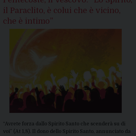
il Paraclito, è colui che è vicino,
che è intimo”
“Avrete forza dallo Spirito Santo che scenderà su di
voi” (At 1,8). Il dono dello Spirito Santo, annunciato da