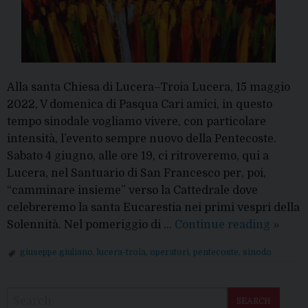
è
intim
Alla santa Chiesa di Lucera–Troia Lucera, 15 maggio
2022, V domenica di Pasqua Cari amici, in questo
tempo sinodale vogliamo vivere, con particolare
intensità, l’evento sempre nuovo della Pentecoste.
Sabato 4 giugno, alle ore 19, ci ritroveremo, qui a
Lucera, nel Santuario di San Francesco per, poi,
“camminare insieme” verso la Cattedrale dove
celebreremo la santa Eucarestia nei primi vespri della
Chies
Solennità. Nel pomeriggio di …
Continue reading
»
a
giuseppe giuliano
,
lucera-troia
,
operatori
,
pentecoste
,
sinodo
Pentec
P
popolo
o
in
SEARCH