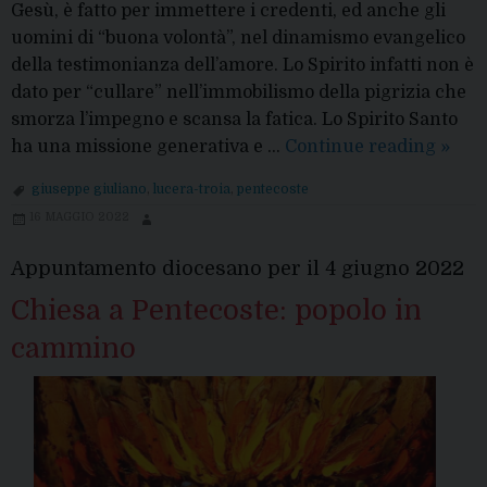
Gesù, è fatto per immettere i credenti, ed anche gli
uomini di “buona volontà”, nel dinamismo evangelico
della testimonianza dell’amore. Lo Spirito infatti non è
dato per “cullare” nell’immobilismo della pigrizia che
smorza l’impegno e scansa la fatica. Lo Spirito Santo
Pente
ha una missione generativa e …
Continue reading
»
il
giuseppe giuliano
,
lucera-troia
,
pentecoste
Vesco
16 MAGGIO 2022
“Lo
Spirit
Appuntamento diocesano per il 4 giugno 2022
il
Chiesa a Pentecoste: popolo in
Parac
è
cammino
colui
che
è
vicin
che