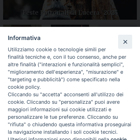
Feste Patronali di Lucera- 2025
Informativa
Tutte le gallery
Peregrinatio
Utilizziamo cookie o tecnologie simili per
Apertura Anno
Mariae in Diocesi
Giubilare 2025
finalità tecniche e, con il tuo consenso, anche per
altre finalità ("interazioni e funzionalità semplici",
"miglioramento dell'esperienza", "misurazione" e
"targeting e pubblicità") come specificato nella
cookie policy.
CONTATTI:
Cliccando su "accetta" acconsenti all'utilizzo dei
LUCERA
: Piazza Duomo, 13 - 71036 Lucera (FG) − tel.
0881/520882 - e-mail: info@diocesiluceratroia.it
Segreteria del
cookie. Cliccando su "personalizza" puoi avere
Vescovo
: tel/fax 0881/522244 - e-mail:
maggiori informazioni sui cookie utilizzati e
vescovo@diocesiluceratroia.it
TROIA
: Piazza Episcopio - 71029 Troia (FG) − tel. 0881/977051
personalizzare le tue preferenze. Cliccando su
"rifiuta" o chiudendo questa informativa proseguirai
la navigazione installando i soli cookie tecnici.
Ulteriori informazioni sono disponibili nella
cookie