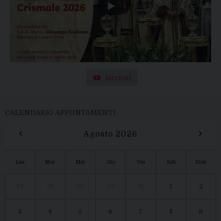
Iscriviti
CALENDARIO APPUNTAMENTI
‹
›
Agosto 2026
Lun
Mar
Mer
Gio
Ven
Sab
Dom
27
28
29
30
31
1
2
3
4
5
6
7
8
9