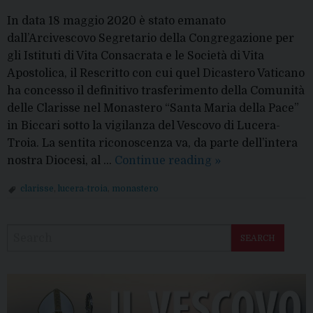
In data 18 maggio 2020 è stato emanato
dall’Arcivescovo Segretario della Congregazione per
gli Istituti di Vita Consacrata e le Società di Vita
Apostolica, il Rescritto con cui quel Dicastero Vaticano
ha concesso il definitivo trasferimento della Comunità
delle Clarisse nel Monastero “Santa Maria della Pace”
in Biccari sotto la vigilanza del Vescovo di Lucera-
Troia. La sentita riconoscenza va, da parte dell’intera
Clarisse
nostra Diocesi, al …
Continue reading
»
di
clarisse
,
lucera-troia
,
monastero
Biccari:
P
il
o
comunicato
SEARCH
s
della
t
Curia
N
a