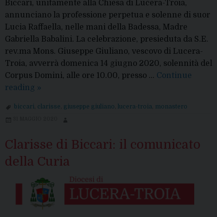
Biccari, unitamente alla Chiesa di Lucera-Troia,
annunciano la professione perpetua e solenne di suor
Lucia Raffaella, nelle mani della Badessa, Madre
Gabriella Babalini. La celebrazione, presieduta da S.E.
rev.ma Mons. Giuseppe Giuliano, vescovo di Lucera-
Troia, avverrà domenica 14 giugno 2020, solennità del
Corpus Domini, alle ore 10.00, presso …
Continue
La
reading
»
professione
biccari
,
clarisse
,
giuseppe giuliano
,
lucera-troia
,
monastero
perpetua
31 MAGGIO 2020
di
suor
Clarisse di Biccari: il comunicato
Lucia
della Curia