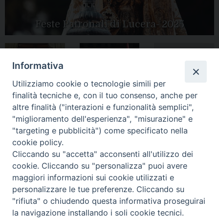
Feste Patronali di Lucera- 2025
Informativa
Tutte le gallery
Peregrinatio
Apertura Anno
Utilizziamo cookie o tecnologie simili per
Mariae in Diocesi
Giubilare 2025
finalità tecniche e, con il tuo consenso, anche per
altre finalità ("interazioni e funzionalità semplici",
"miglioramento dell'esperienza", "misurazione" e
"targeting e pubblicità") come specificato nella
cookie policy.
CONTATTI:
LUCERA
: Piazza Duomo, 13 - 71036 Lucera (FG) − tel.
Cliccando su "accetta" acconsenti all'utilizzo dei
0881/520882 - e-mail: info@diocesiluceratroia.it
Segreteria del
cookie. Cliccando su "personalizza" puoi avere
Vescovo
: tel/fax 0881/522244 - e-mail:
vescovo@diocesiluceratroia.it
maggiori informazioni sui cookie utilizzati e
TROIA
: Piazza Episcopio - 71029 Troia (FG) − tel. 0881/977051
personalizzare le tue preferenze. Cliccando su
"rifiuta" o chiudendo questa informativa proseguirai
la navigazione installando i soli cookie tecnici.