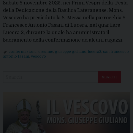
Sabato 8 novembre 2025, nei Primi Vespri della Festa
della Dedicazione della Basilica Lateranense, Mons.
Vescovo ha presieduto la S. Messa nella parrocchia S.
Francesco Antonio Fasani di Lucera, nel quartiere
Lucera 2, durante la quale ha amministrato il
Sacramento della confermazione ad alcuni ragazzi.
confermazione
,
cresime
,
giuseppe giuliano
,
lucera2
,
san francesco
antonio fasani
,
vescovo
P
o
SEARCH
s
t
N
a
v
i
g