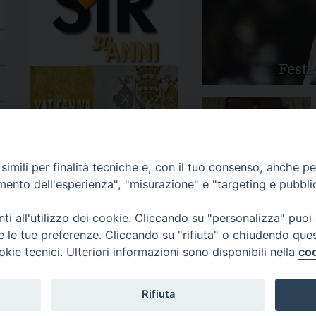
Feste
Apertura Anno Giubilare
imili per finalità tecniche e, con il tuo consenso, anche per 
2025
amento dell'esperienza", "misurazione" e "targeting e pubbli
i all'utilizzo dei cookie. Cliccando su "personalizza" puoi
re le tue preferenze. Cliccando su "rifiuta" o chiudendo que
okie tecnici. Ulteriori informazioni sono disponibili nella
coo
81/520882 - e-mail: info@diocesiluceratroia.it
Rifiuta
escovo@diocesiluceratroia.it
977051