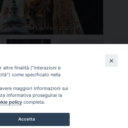
 Patronali di Lucera- 2025
Tutte le gallery
Peregrinatio Mariae in
altre finalità ("interazioni e
Diocesi
cità") come specificato nella
 avere maggiori informazioni sui
sta informativa proseguirai la
kie policy
completa.
Accetta