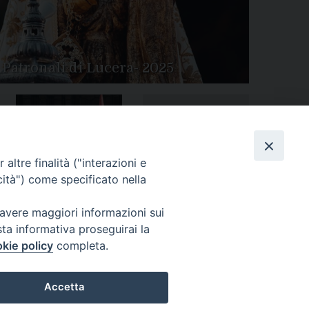
 Patronali di Lucera- 2025
Tutte le gallery
Peregrinatio Mariae in
altre finalità ("interazioni e
Diocesi
cità") come specificato nella
 avere maggiori informazioni sui
sta informativa proseguirai la
kie policy
completa.
Accetta