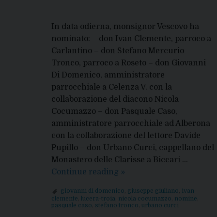
In data odierna, monsignor Vescovo ha
nominato: – don Ivan Clemente, parroco a
Carlantino – don Stefano Mercurio
Tronco, parroco a Roseto – don Giovanni
Di Domenico, amministratore
parrocchiale a Celenza V. con la
collaborazione del diacono Nicola
Cocumazzo – don Pasquale Caso,
amministratore parrocchiale ad Alberona
con la collaborazione del lettore Davide
Pupillo – don Urbano Curci, cappellano del
Monastero delle Clarisse a Biccari …
Nomine
Continue reading
»
del
giovanni di domenico
,
giuseppe giuliano
,
ivan
Vescovo
clemente
,
lucera-troia
,
nicola cocumazzo
,
nomine
,
pasquale caso
,
stefano tronco
,
urbano curci