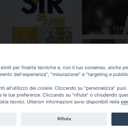
Feste
Apertura Anno Giubilare
imili per finalità tecniche e, con il tuo consenso, anche per 
2025
amento dell'esperienza", "misurazione" e "targeting e pubbli
i all'utilizzo dei cookie. Cliccando su "personalizza" puoi
re le tue preferenze. Cliccando su "rifiuta" o chiudendo que
okie tecnici. Ulteriori informazioni sono disponibili nella
coo
81/520882 - e-mail: info@diocesiluceratroia.it
Rifiuta
escovo@diocesiluceratroia.it
977051