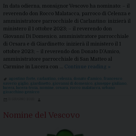
In data odierna, monsignor Vescovo ha nominato: – il
reverendo don Rocco Malatacca, parroco di Celenza e
amministratore parrocchiale di Carlantino: inizierà il
ministero il 1 ottobre 2023; – il reverendo don
Giovanni Di Domenico, amministratore parrocchiale
di Orsara e di Giardinetto: inizierà il ministero il 1
ottobre 2023; – il reverendo don Donato D’Amico,
amministratore parrocchiale di San Matteo al
Nomine
Carmine in Lucera con …
Continue reading
»
del
agostino forte
,
carlantino
,
celenza
,
donato d'amico
,
francesco
Vescovo
saverio giglio
,
giardinetto
,
giovanni di domenico
,
giuseppe giuliano
,
lucera
,
lucera-troia
,
nomine
,
orsara
,
rocco malatacca
,
urbano
gioacchino genicco
11 GIUGNO 2021
Nomine del Vescovo