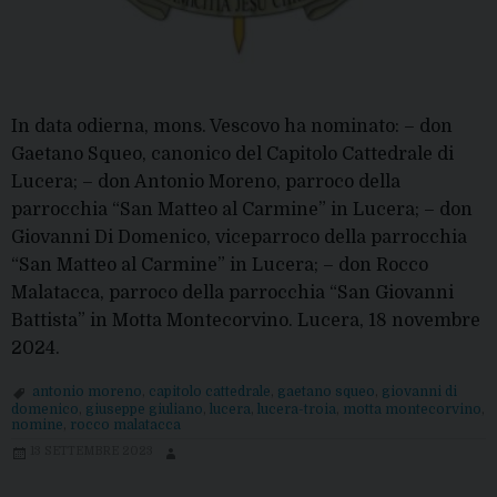
In data odierna, mons. Vescovo ha nominato: – don
Gaetano Squeo, canonico del Capitolo Cattedrale di
Lucera; – don Antonio Moreno, parroco della
parrocchia “San Matteo al Carmine” in Lucera; – don
Giovanni Di Domenico, viceparroco della parrocchia
“San Matteo al Carmine” in Lucera; – don Rocco
Malatacca, parroco della parrocchia “San Giovanni
Battista” in Motta Montecorvino. Lucera, 18 novembre
2024.
antonio moreno
,
capitolo cattedrale
,
gaetano squeo
,
giovanni di
domenico
,
giuseppe giuliano
,
lucera
,
lucera-troia
,
motta montecorvino
,
nomine
,
rocco malatacca
13 SETTEMBRE 2023