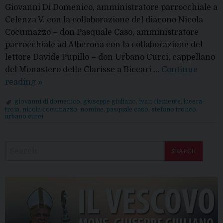
Giovanni Di Domenico, amministratore parrocchiale a
Celenza V. con la collaborazione del diacono Nicola
Cocumazzo – don Pasquale Caso, amministratore
parrocchiale ad Alberona con la collaborazione del
lettore Davide Pupillo – don Urbano Curci, cappellano
del Monastero delle Clarisse a Biccari …
Continue
Nomine
reading
»
del
giovanni di domenico
,
giuseppe giuliano
,
ivan clemente
,
lucera-
Vescovo
troia
,
nicola cocumazzo
,
nomine
,
pasquale caso
,
stefano tronco
,
urbano curci
P
o
SEARCH
s
t
N
a
v
i