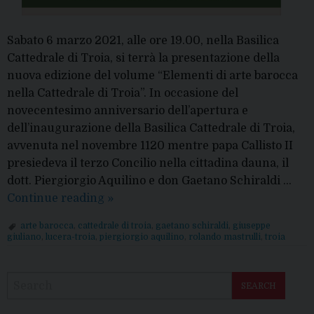
Sabato 6 marzo 2021, alle ore 19.00, nella Basilica
Cattedrale di Troia, si terrà la presentazione della
nuova edizione del volume “Elementi di arte barocca
nella Cattedrale di Troia”. In occasione del
novecentesimo anniversario dell’apertura e
dell’inaugurazione della Basilica Cattedrale di Troia,
avvenuta nel novembre 1120 mentre papa Callisto II
presiedeva il terzo Concilio nella cittadina dauna, il
dott. Piergiorgio Aquilino e don Gaetano Schiraldi …
Presentazione
Continue reading
»
del
arte barocca
,
cattedrale di troia
,
gaetano schiraldi
,
giuseppe
libro
giuliano
,
lucera-troia
,
piergiorgio aquilino
,
rolando mastrulli
,
troia
sulla
P
“Cattedrale
o
barocca
SEARCH
s
di
t