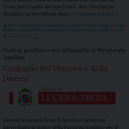
Troia, per tramite del suo Priore, dott. Piergiorgio
Benv
Aquilino, ha ricevuto in dono …
Continue reading
»
a
arciconfraternita del santissimo sacramento
,
carlo acutis
,
giuseppe
Troia,
giuliano
,
paolo paolella
,
pastorale giovanile
,
piergiorgio aquilino
,
troia
Carlo
6 MAGGIO 2021
Acuti
Uniti in preghiera con la famiglia di Piergiorgio
Aquilino
Cordoglio del Vescovo e della
Diocesi
Diocesi di Lucera-Troia Il Vescovo e la Diocesi
partecipano al dolore della Famiglia Aquilino per il