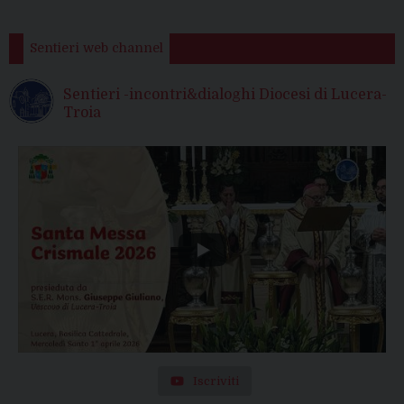
Sentieri web channel
Sentieri -incontri&dialoghi Diocesi di Lucera-
Troia
Iscriviti