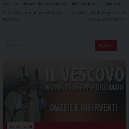
giuliano
,
paolo paolella
,
pastorale giovanile
,
piergiorgio aquilino
,
troia
«
Festeggiamenti per il Padre
Cavalieri Santo Sepolcro: le
Maestro
nuove investiture
»
SEARCH
Area Social