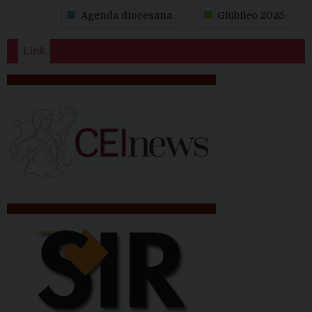
31
1
2
3
4
5
6
Agenda diocesana
Giubileo 2025
Link