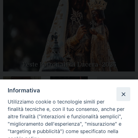
Feste Patronali di Lucera- 2025
Informativa
Tutte le gallery
Peregrinatio
Apertura Anno
Utilizziamo cookie o tecnologie simili per
Mariae in Diocesi
Giubilare 2025
finalità tecniche e, con il tuo consenso, anche per
altre finalità ("interazioni e funzionalità semplici",
"miglioramento dell'esperienza", "misurazione" e
"targeting e pubblicità") come specificato nella